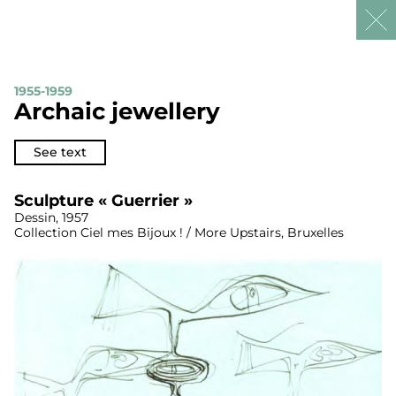
1955-1959
Skip
Archaic jewellery
to
content
See text
Sculpture « Guerrier »
Dessin, 1957
Collection Ciel mes Bijoux ! / More Upstairs, Bruxelles